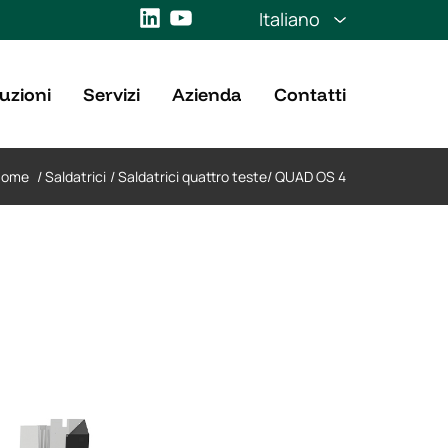
LinkedIn
YouTube
Italiano
uzioni
Servizi
Azienda
Contatti
Home
/
Saldatrici
/
Saldatrici quattro teste
/
QUAD OS 4