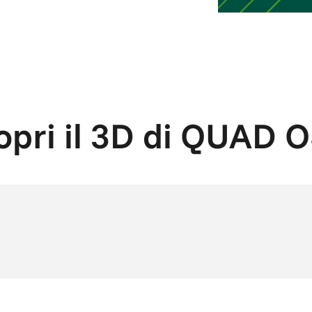
opri il 3D di QUAD O
Video
Player