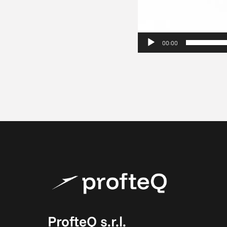
00:00
ProfteQ s.r.l.