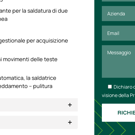
dante per la saldatura di due
nea
i
gestionale per acquisizione
ai movimenti delle teste
utomatica, la saldatrice
ffreddamento – pulitura
Dichiaro 
visione della P