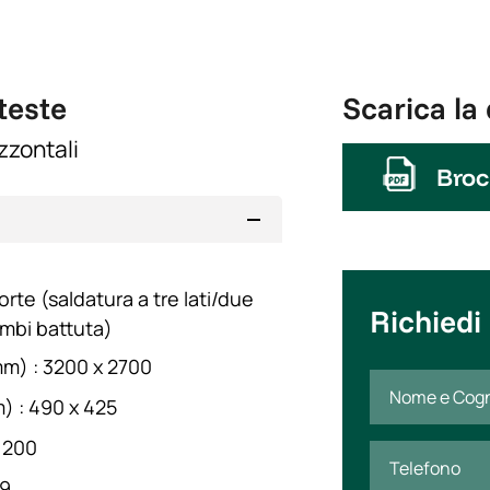
teste
Scarica l
zzontali
Broc
rte (saldatura a tre lati/due
Richiedi
ambi battuta)
m) : 3200 x 2700
) : 490 x 425
 200
39