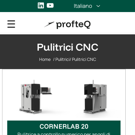
LinkedIn
YouTube
Italiano
Pulitrici CNC
Home
/
Pulitrici
/
Pulitrici CNC
CORNERLAB 20
Pulitrice a controllo numerico per angoli di