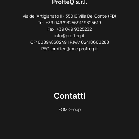
ProfteQ s.r.l.
Via dell'Artigianato II - 35010 Villa Del Conte (PD)
Tel. +39 049/9325691/ 9325619
Fax: +39 049 9325232
info@profteq.it
CF: 00894830249 | P.IVA: 02410600288
PEC: profteq@pec.profteq.it
Contatti
FOM Group