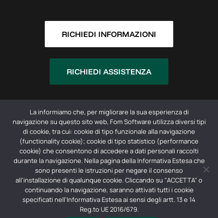
RICHIEDI INFORMAZIONI
RICHIEDI ASSISTENZA
La informiamo che, per migliorare la sua esperienza di
navigazione su questo sito web, Fom Software utilizza diversi tipi
di cookie, tra cui: cookie di tipo funzionale alla navigazione
(functionality cookie); cookie di tipo statistico (performance
cookie) che consentono di accedere a dati personali raccolti
© 2026 ProfteQ -
Privacy Policy
durante la navigazione. Nella pagina della Informativa Estesa che
sono presenti le istruzioni per negare il consenso
Registro imprese CCIIA di Padova:
all'installazione di qualunque cookie. Cliccando su "ACCETTA" o
00894830249 | REA: PD – 382418 | Capitale
continuando la navigazione, saranno attivati tutti i cookie
sociale: € 70.000,00 iv | Società soggetta a
specificati nell'Informativa Estesa ai sensi degli artt. 13 e 14
direzione e coordinamento di F.O.M.
Reg.to UE 2016/679.
INDUSTRIE S.R.L.